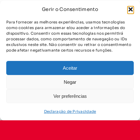
Gerir o Consentimento
Anterior
Para fornecer as melhores experiências, usamos tecnologias
como cookies para armazenar e/ou aceder a informações do
dispositivo. Consentir com essas tecnologias nos permitirá
processar dados, como comportamento de navegação ou IDs
exclusivos neste site. Não consentir ou retirar o consentimento
pode afetar negativamante certos recursos e funções.
Aceitar
Se és vítima ou
Negar
conheces alguém
Ver preferências
que foi, pede
Declaração de Privacidade
ajuda!