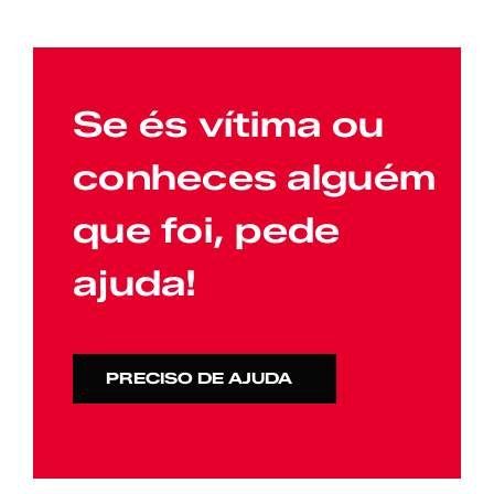
Se és vítima ou
conheces alguém
que foi, pede
ajuda!
PRECISO DE AJUDA