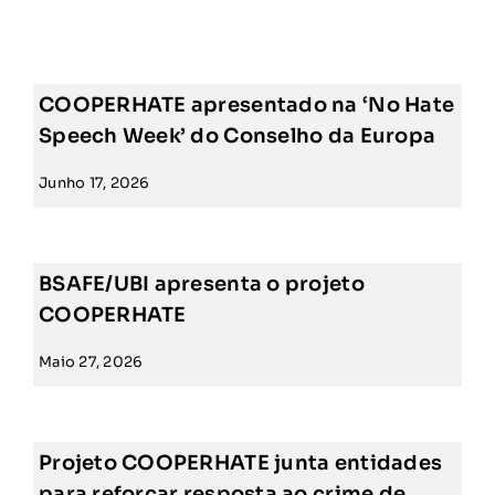
PRECISO DE AJUDA
SEARCH
FOR:
COOPERHATE apresentado na ‘No Hate
Speech Week’ do Conselho da Europa
Junho 17, 2026
BSAFE/UBI apresenta o projeto
COOPERHATE
Maio 27, 2026
Projeto COOPERHATE junta entidades
para reforçar resposta ao crime de