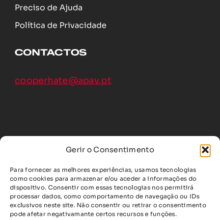
Preciso de Ajuda
Política de Privacidade
CONTACTOS
cooperhate@apav.pt
Gerir o Consentimento
Para fornecer as melhores experiências, usamos tecnologias
como cookies para armazenar e/ou aceder a informações do
dispositivo. Consentir com essas tecnologias nos permitirá
COOPERHATE, ao abrigo do Grant Agreement Nº.
processar dados, como comportamento de navegação ou IDs
exclusivos neste site. Não consentir ou retirar o consentimento
101213938, foi fundada pela União Europeia.
pode afetar negativamante certos recursos e funções.
As opiniões e pontos de vista são, no entanto,